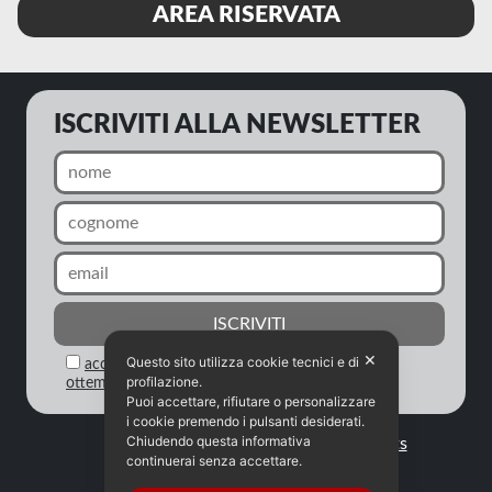
AREA RISERVATA
ISCRIVITI ALLA NEWSLETTER
✕
Questo sito utilizza cookie tecnici e di
acconsento al trattamento dei miei dati in
profilazione.
ottemperanza alla legge sulla privacy
Puoi accettare, rifiutare o personalizzare
i cookie premendo i pulsanti desiderati.
Chiudendo questa informativa
Tutti i diritti riservati |
Privacy
|
Credits
continuerai senza accettare.