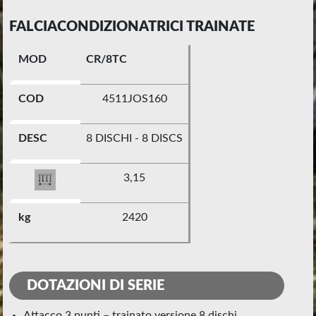
FALCIACONDIZIONATRICI TRAINATE
MOD
CR/8TC
COD
4511JOS160
DESC
8 DISCHI - 8 DISCS
3,15
kg
2420
DOTAZIONI DI SERIE
attacco 3 punti – trainato versione 8 dischi