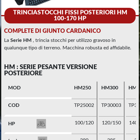
TRINCIASTOCCHI FISSI POSTERIORI HM
100-170 HP
COMPLETE DI GIUNTO CARDANICO
La
Serie HM
, trincia stocchi per utilizzo gravoso in
qualunque tipo di terreno. Macchina robusta ed affidabile.
HM : SERIE PESANTE VERSIONE
POSTERIORE
MOD
HM250
HM300
HM3
COD
TP25002
TP30003
TP3
100/120
120/150
140/
HP