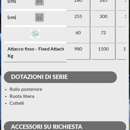
280
285
30
(cm)
255
300
32
(cm)
60
72
8
Attacco fisso - Fixed Attach
980
1100
11
Kg
DOTAZIONI DI SERIE
rullo posteriore
ruota libera
coltelli
ACCESSORI SU RICHIESTA