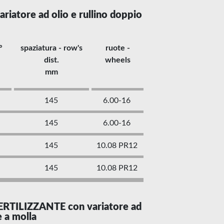
tore ad olio e rullino doppio
°
spaziatura - row's
ruote -
dist.
wheels
mm
145
6.00-16
145
6.00-16
145
10.08 PR12
145
10.08 PR12
RTILIZZANTE con variatore ad
e a molla