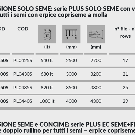
IONE SOLO SEME: serie PLUS SOLO SEME con varia
utti i semi con erpice copriseme a molla
OD
COD
n° file - n
rows
(lt)
(mm)
(mm)
250S
PL0425S
540 lt
2500
2700
17
300S
PL0430S
680 lt
3000
3200
21
350S
PL0435S
820 lt
3500
3800
25
400S
PL0440S
1000 lt
4000
4300
29
IONE SEME e CONCIME: serie PLUS EC SEME+FE
e doppio rullino per tutti i semi – erpice coprisem