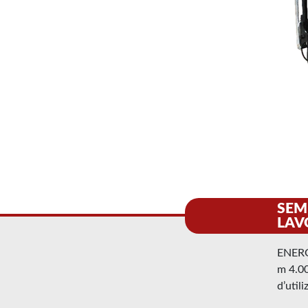
SEM
LAV
ENERG
m 4.00
d’util