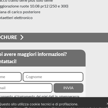
tacco traino serie plus solo seme
aggiorazione ruote 10.08 pr12 (250 e 300)
dana di carico posteriore
ntaetteri elettronico
OCHURE
i avere maggiori informazioni?
tattaci!
consento al trattamento dei miei dati in ottemperanza
egge sulla
privacy
Questo sito utilizza cookie tecnici e di profilazione.