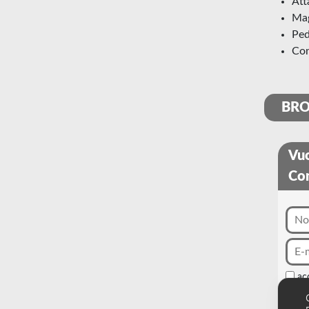
at
m
pe
co
BR
Vuo
Con
ac
alla l