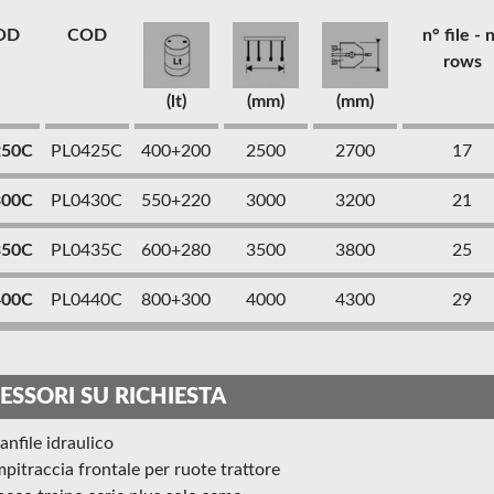
OD
COD
n° file - 
rows
(lt)
(mm)
(mm)
250C
PL0425C
400+200
2500
2700
17
300C
PL0430C
550+220
3000
3200
21
350C
PL0435C
600+280
3500
3800
25
400C
PL0440C
800+300
4000
4300
29
ESSORI SU RICHIESTA
ganfile idraulico
mpitraccia frontale per ruote trattore