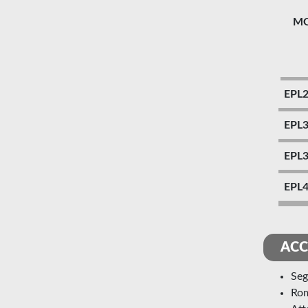
M
EPL
EPL
EPL
EPL
ACC
se
ro