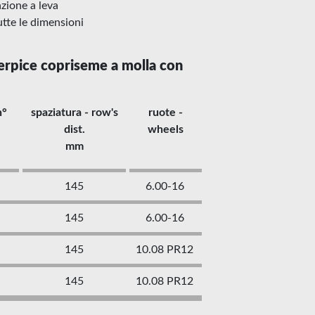
zione a leva
utte le dimensioni
pice copriseme a molla con
n°
spaziatura - row's
ruote -
dist.
wheels
mm
145
6.00-16
145
6.00-16
145
10.08 PR12
145
10.08 PR12