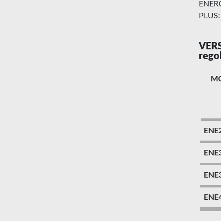
ENERGY
PLUS: 
VERS
rego
M
ENE
ENE
ENE
ENE