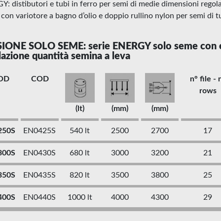
: distibutori e tubi in ferro per semi di medie dimensioni regola
con variotore a bagno d’olio e doppio rullino nylon per semi di t
IONE SOLO SEME: serie ENERGY solo seme con er
lazione quantità semina a leva
OD
COD
n° file - 
rows
(lt)
(mm)
(mm)
250S
EN0425S
540 lt
2500
2700
17
300S
EN0430S
680 lt
3000
3200
21
350S
EN0435S
820 lt
3500
3800
25
400S
EN0440S
1000 lt
4000
4300
29