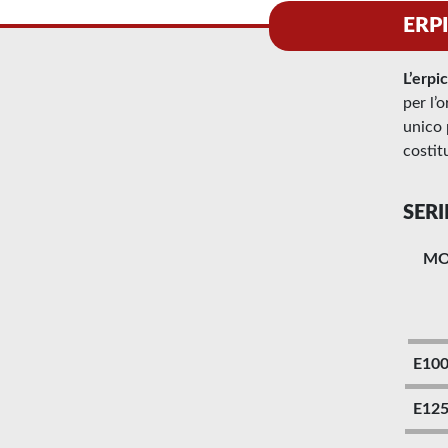
ERPI
L’erpi
per l’
unico 
costit
SERI
M
E10
E12