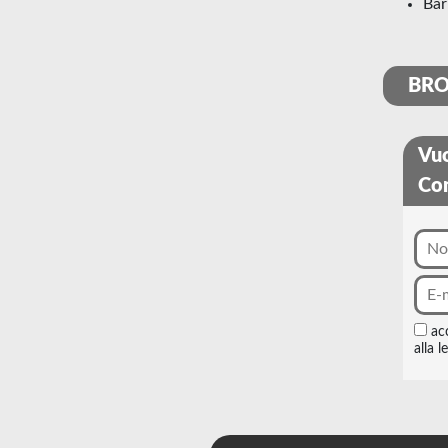
ba
BR
Vuo
Con
ac
alla l