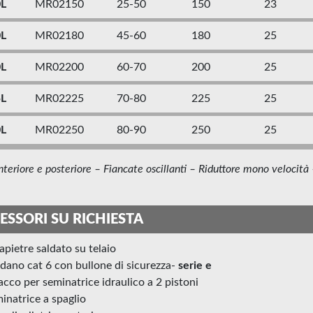
0L
MR02150
25-50
150
23
0L
MR02180
45-60
180
25
0L
MR02200
60-70
200
25
5L
MR02225
70-80
225
25
0L
MR02250
80-90
250
25
teriore e posteriore – Fiancate oscillanti – Riduttore mono velocità –
ESSORI SU RICHIESTA
rapietre saldato su telaio
rdano cat 6 con bullone di sicurezza-
serie e
tacco per seminatrice idraulico a 2 pistoni
minatrice a spaglio