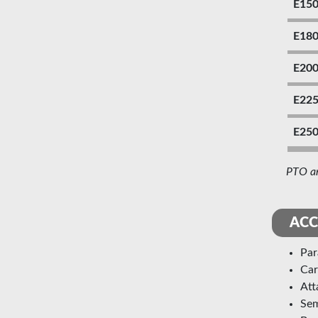
E15
E18
E20
E22
E25
PTO an
ACC
pa
ca
at
se