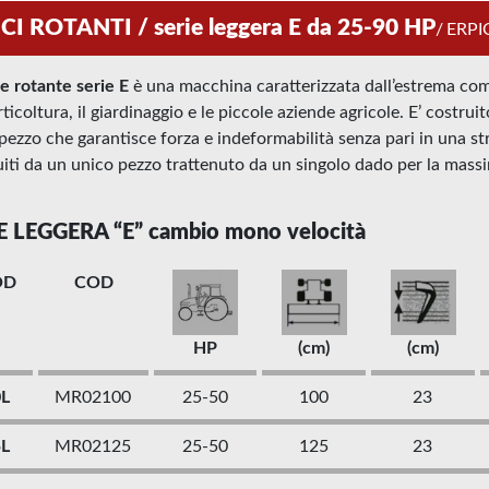
CI ROTANTI / serie leggera E da 25-90 HP
/
ERPI
ce rotante serie E
è una macchina caratterizzata dall’estrema comp
orticoltura, il giardinaggio e le piccole aziende agricole. E’ costr
pezzo che garantisce forza e indeformabilità senza pari in una stru
uiti da un unico pezzo trattenuto da un singolo dado per la mass
E LEGGERA “E” cambio mono velocità
OD
COD
HP
(cm)
(cm)
0L
MR02100
25-50
100
23
5L
MR02125
25-50
125
23