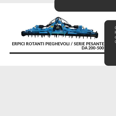
ERPICI ROTANTI PIEGHEVOLI / SERIE PESANTE AK
DA 200-500 HP
acma srl
I
via cona, 43
N
60010 ostra vetere (an) italy
tel./fax
+39 071 965948