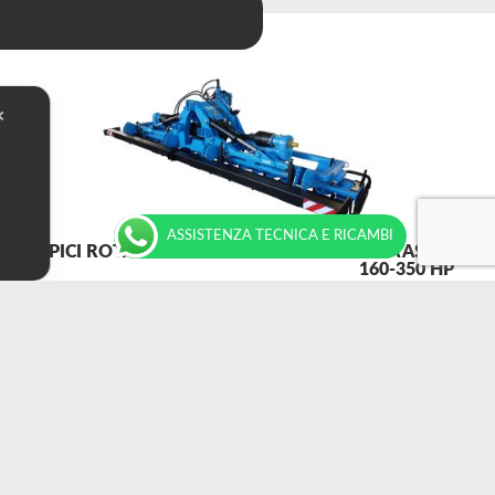
✕
ASSISTENZA TECNICA E RICAMBI
ERPICI ROTANTI PIEGHEVOLI / SERIE MEDIA AS DA
160-350 HP